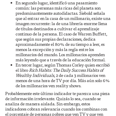
En segundo lugar, identificó una pasamiento
común: las personas más ricas del planeta son
predominantemente autodidactas. Siebold señala
que al entrar en la casa de un millonario, existe una
imagen recurrente: la de una librería enorme llena
de títulos destinados a cultivar el aprendizaje
continuo de la persona. El caso de Warren Buffett,
que según sus propias declaraciones, dedica
aproximadamente el 80% de su tiempo a leer, es
menos la excepción y más la regla entre los
millonarios del mundo. Los millonarios aprenden
más leyendo que a través de la educación formal.
En tercer lugar, según Thomas Corley quien escribió
el libro
Rich Habits: The Daily Success Habits of
Wealthy Individuals
, 2 de cada 3 millonarios ven
menos de una hora de TV por día. Más aún solo 6%
de los millonarios ven reality shows.
Probablemente este último indicador te parezca una pieza
de información irrelevante. Quizás lo sea, cuando se
analiza de manera aislada. Sin embargo, estos
indicadores cobran relevancia cuando los combinas con
el porcentaje de personas pobres que ven TV y que ven