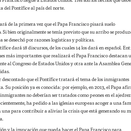
a del Pontífice al país del norte.
tará de la primera vez que el Papa Francisco pisará suelo
 Si bien originalmente se tenía previsto que su arribo se produz
a se desechó por razones logísticas y políticas.
ífice dará 18 discursos, de los cuales 14 los dará en español. Ent
nes más importantes que realizará el Papa Francisco destacan 
ente al Congreso de Estados Unidos y otra ante la Asamblea Gene
idas.
r descontado que el Pontífice tratará el tema de los inmigrantes
ta. Su posición ya es conocida: por ejemplo, en 2013, el Papa af
e inmigrantes no deberían ser tratados como peones en el ajedrez
entemente, ha pedido a las iglesias europeas acoger a una fam
 una para contribuir a aliviar la crisis que está generando su 
a.
xión y la invocación que pueda hacer el Papa Francisco para