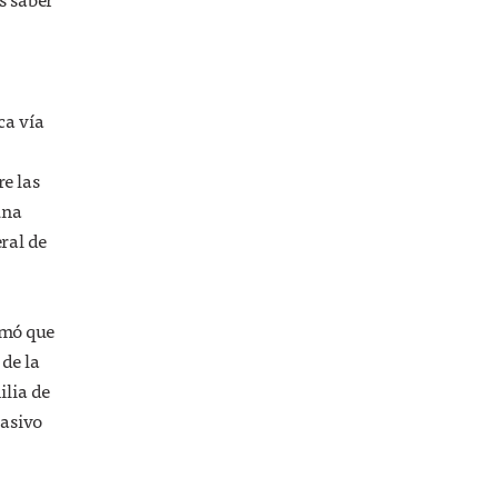
ca vía
re las
una
ral de
irmó que
 de la
ilia de
masivo