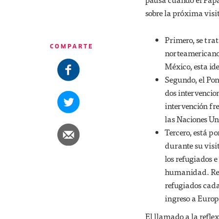
sobre la próxima visit
Primero, se tra
COMPARTE
norteamericano.
México, esta ide
Segundo, el Pont
dos intervencio
intervención fr
las Naciones Un
Tercero, está po
durante su visi
los refugiados 
humanidad. Reci
refugiados cada
ingreso a Europ
El llamado a la refle