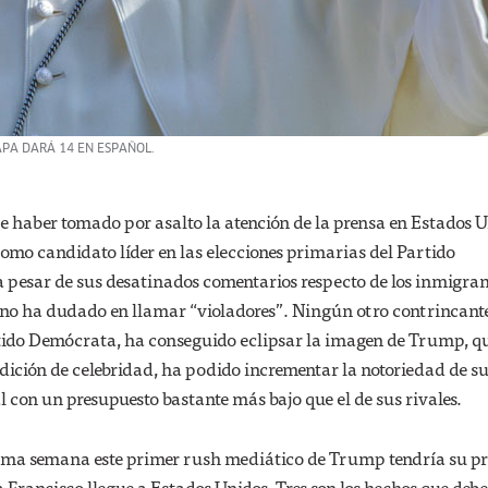
APA DARÁ 14 EN ESPAÑOL.
haber tomado por asalto la atención de la prensa en Estados U
omo candidato líder en las elecciones primarias del Partido
a pesar de sus desatinados comentarios respecto de los inmigran
 no ha dudado en llamar “violadores”. Ningún otro contrincante
rtido Demócrata, ha conseguido eclipsar la imagen de Trump, q
ición de celebridad, ha podido incrementar la notoriedad de s
con un presupuesto bastante más bajo que el de sus rivales.
ima semana este primer rush mediático de Trump tendría su p
Francisco llegue a Estados Unidos. Tres son los hechos que debe