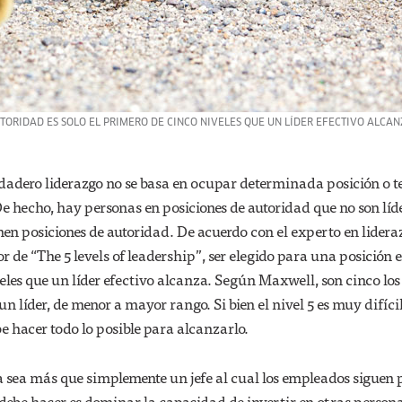
TORIDAD ES SOLO EL PRIMERO DE CINCO NIVELES QUE UN LÍDER EFECTIVO ALCAN
dadero liderazgo no se basa en ocupar determinada posición o t
e hecho, hay personas en posiciones de autoridad que no son líde
enen posiciones de autoridad. De acuerdo con el experto en lidera
 de “The 5 levels of leadership”, ser elegido para una posición es
eles que un líder efectivo alcanza. Según Maxwell, son cinco los
un líder, de menor a mayor rango. Si bien el nivel 5 es muy difíci
be hacer todo lo posible para alcanzarlo.
 sea más que simplemente un jefe al cual los empleados siguen
 debe hacer es dominar la capacidad de invertir en otras persona