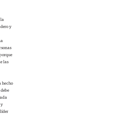
 la
adero y
ha
ersonas
 porque
e las
ha hecho
, debe
cada
 y
líder