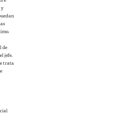
 y
 puedan
las
ximo.
l de
l jefe.
e trata
se
cial