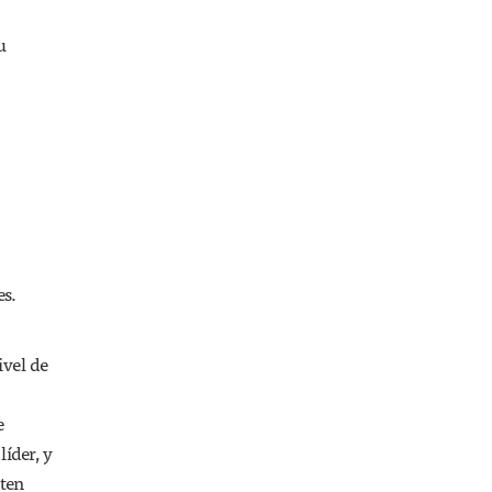
u
es.
ivel de
e
íder, y
iten