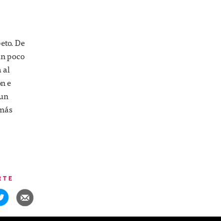
peto. De
 un poco
 al
ón e
 un
 más
RTE