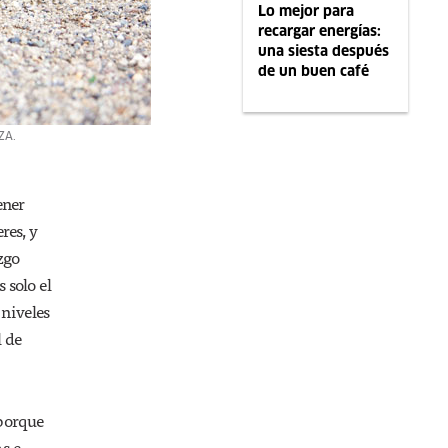
Lo mejor para
recargar energías:
una siesta después
de un buen café
ZA.
ener
res, y
zgo
 solo el
 niveles
l de
 porque
s e