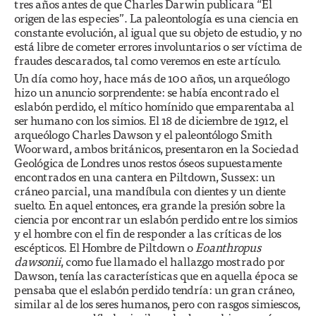
tres años antes de que Charles Darwin publicara “El
origen de las especies”. La paleontología es una ciencia en
constante evolución, al igual que su objeto de estudio, y no
está libre de cometer errores involuntarios o ser víctima de
fraudes descarados, tal como veremos en este artículo.
Un día como hoy, hace más de 100 años, un arqueólogo
hizo un anuncio sorprendente: se había encontrado el
eslabón perdido, el mítico homínido que emparentaba al
ser humano con los simios. El 18 de diciembre de 1912, el
arqueólogo Charles Dawson y el paleontólogo Smith
Woorward, ambos británicos, presentaron en la Sociedad
Geológica de Londres unos restos óseos supuestamente
encontrados en una cantera en Piltdown, Sussex: un
cráneo parcial, una mandíbula con dientes y un diente
suelto. En aquel entonces, era grande la presión sobre la
ciencia por encontrar un eslabón perdido entre los simios
y el hombre con el fin de responder a las críticas de los
escépticos. El Hombre de Piltdown o
Eoanthropus
dawsonii
, como fue llamado el hallazgo mostrado por
Dawson, tenía las características que en aquella época se
pensaba que el eslabón perdido tendría: un gran cráneo,
similar al de los seres humanos, pero con rasgos simiescos,