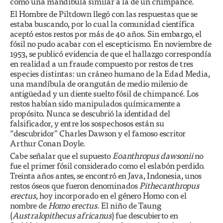
como una mandíbula similar a la de un chimpancé.
El Hombre de Piltdown llegó con las respuestas que se
estaba buscando, por lo cual la comunidad científica
aceptó estos restos por más de 40 años. Sin embargo, el
fósil no pudo acabar con el escepticismo. En noviembre de
1953, se publicó evidencia de que el hallazgo correspondía
en realidad a un fraude compuesto por restos de tres
especies distintas: un cráneo humano de la Edad Media,
una mandíbula de orangután de medio milenio de
antigüedad y un diente suelto fósil de chimpancé. Los
restos habían sido manipulados químicamente a
propósito. Nunca se descubrió la identidad del
falsificador, y entre los sospechosos están su
“descubridor” Charles Dawson y el famoso escritor
Arthur Conan Doyle.
Cabe señalar que el supuesto
Eoanthropus dawsonii
no
fue el primer fósil considerado como el eslabón perdido.
Treinta años antes, se encontró en Java, Indonesia, unos
restos óseos que fueron denominados
Pithecanthropus
erectus
, hoy incorporado en el género Homo con el
nombre de
Homo erectus
. El niño de Taung
(
Australopithecus africanus
) fue descubierto en