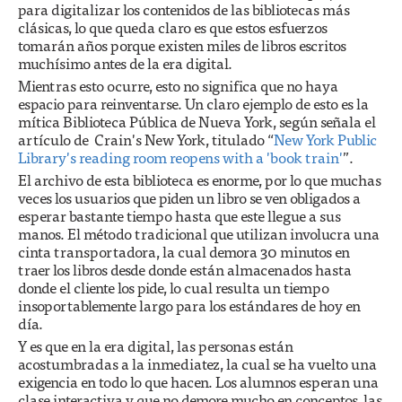
para digitalizar los contenidos de las bibliotecas más
clásicas, lo que queda claro es que estos esfuerzos
tomarán años porque existen miles de libros escritos
muchísimo antes de la era digital.
Mientras esto ocurre, esto no significa que no haya
espacio para reinventarse. Un claro ejemplo de esto es la
mítica Biblioteca Pública de Nueva York, según señala el
artículo de Crain's New York, titulado “
New York Public
Library's reading room reopens with a 'book train'
”.
El archivo de esta biblioteca es enorme, por lo que muchas
veces los usuarios que piden un libro se ven obligados a
esperar bastante tiempo hasta que este llegue a sus
manos. El método tradicional que utilizan involucra una
cinta transportadora, la cual demora 30 minutos en
traer los libros desde donde están almacenados hasta
donde el cliente los pide, lo cual resulta un tiempo
insoportablemente largo para los estándares de hoy en
día.
Y es que en la era digital, las personas están
acostumbradas a la inmediatez, la cual se ha vuelto una
exigencia en todo lo que hacen. Los alumnos esperan una
clase interactiva y que no demore mucho en conceptos, las